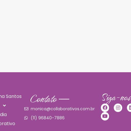
Siga-nos
Contato
ma Santos
s
monica@collaborativos.com.br
dia
(11) 96840-7886
rativo