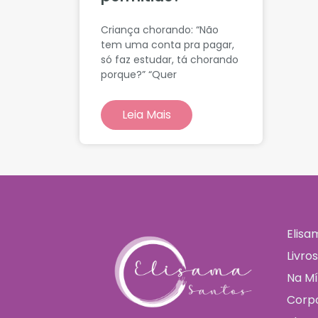
Criança chorando: “Não
tem uma conta pra pagar,
só faz estudar, tá chorando
porque?” “Quer
Leia Mais
Elisa
Livro
Na Mí
Corpo