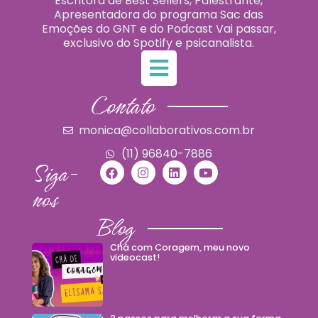
Escritora de Best Sellers, Palestrante,
Apresentadora do programa Sac das
Emoções do GNT e do Podcast Vai passar,
exclusivo do Spotify e psicanalista.
Contato
monica@collaborativos.com.br
(11) 96840-7886
Siga-
nos
Blog
Chá com Coragem, meu novo
videocast!