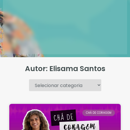
Autor:
Elisama Santos
.
CHÁ DE CORAGEM